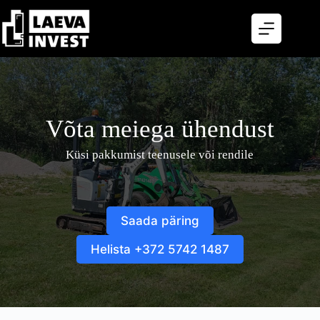
Skip
to
content
Võta meiega ühendust
Küsi pakkumist teenusele või rendile
Saada päring
Helista +372 5742 1487