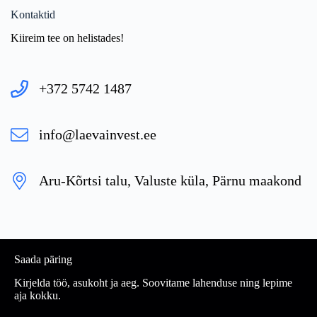
Kontaktid
Kiireim tee on helistades!
+372 5742 1487
info@laevainvest.ee
Aru-Kõrtsi talu, Valuste küla, Pärnu maakond
Saada päring
Kirjelda töö, asukoht ja aeg. Soovitame lahenduse ning lepime
aja kokku.