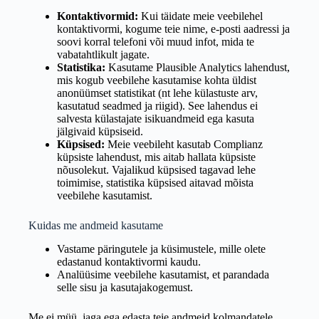
Kontaktivormid:
Kui täidate meie veebilehel
kontaktivormi, kogume teie nime, e-posti aadressi ja
soovi korral telefoni või muud infot, mida te
vabatahtlikult jagate.
Statistika:
Kasutame Plausible Analytics lahendust,
mis kogub veebilehe kasutamise kohta üldist
anonüümset statistikat (nt lehe külastuste arv,
kasutatud seadmed ja riigid). See lahendus ei
salvesta külastajate isikuandmeid ega kasuta
jälgivaid küpsiseid.
Küpsised:
Meie veebileht kasutab Complianz
küpsiste lahendust, mis aitab hallata küpsiste
nõusolekut. Vajalikud küpsised tagavad lehe
toimimise, statistika küpsised aitavad mõista
veebilehe kasutamist.
Kuidas me andmeid kasutame
Vastame päringutele ja küsimustele, mille olete
edastanud kontaktivormi kaudu.
Analüüsime veebilehe kasutamist, et parandada
selle sisu ja kasutajakogemust.
Me ei müü, jaga ega edasta teie andmeid kolmandatele