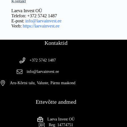
Kontakt
Laeva Invest OÜ
Telefon: +372 5742 1487
E-post:
info@laevainvest.ee
Veeb:
https://laevainvest.ee
Kontaktid
+372 5742 1487
info@laevainvest.ee
Aru-Kõrtsi talu, Valuste, Pärnu maakond
Ettevõtte andmed
Laeva Invest OÜ
Reg: 14774751