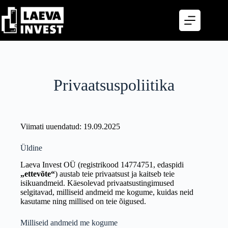
Skip
to
content
Privaatsuspoliitika
Viimati uuendatud: 19.09.2025
Üldine
Laeva Invest OÜ (registrikood 14774751, edaspidi
„ettevõte“
) austab teie privaatsust ja kaitseb teie
isikuandmeid. Käesolevad privaatsustingimused
selgitavad, milliseid andmeid me kogume, kuidas neid
kasutame ning millised on teie õigused.
Milliseid andmeid me kogume