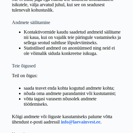
isikutele, välja arvatud juhul, kui see on seadusest
tulenevalt kohustuslik.
Andmete säilitamine
Kontaktivormide kaudu saadetud andmeid säilitame
nii kaua, kui on vajalik teie päringule vastamiseks ja
sellega seotud suhtluse lõpuleviimiseks.
Statistilised andmed on anonüümsed ning neid ei
ole võimalik siduda konkreetse isikuga.
Teie õigused
Teil on õigus:
saada teavet enda kohta kogutud andmete kohta;
nõuda oma andmete parandamist või kustutamist;
võtta tagasi varasem nõusolek andmete
töötlemiseks.
Kõigi andmete või õiguste kasutamiseks palume võtta
ühendust e-posti aadressil
info@laevainvest.ee
.