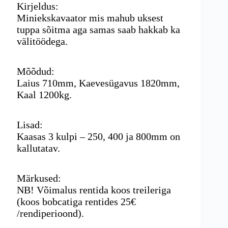
Kirjeldus:
Miniekskavaator mis mahub uksest
tuppa sõitma aga samas saab hakkab ka
välitöödega.
Mõõdud:
Laius 710mm, Kaevesügavus 1820mm,
Kaal 1200kg.
Lisad:
Kaasas 3 kulpi – 250, 400 ja 800mm on
kallutatav.
Märkused:
NB! Võimalus rentida koos treileriga
(koos bobcatiga rentides 25€
/rendiperioond).